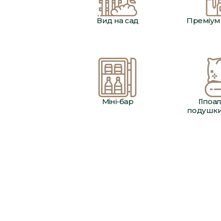
Вид на сад
Преміум
Міні-бар
Гіпоа
подушки