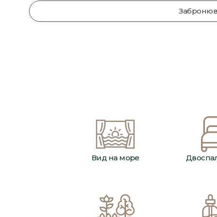
Забронюв
Вид на море
Двоспал