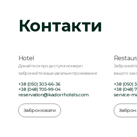
Контакти
Hotel
Restaur
Дізнайтеся про доступні номери і
Забронюйте 
забронюйте ваше ідеальне проживання
вашого зах
+38 (050) 303-66-36
+38 (050) 
+38 (048) 705-99-04
+38 (048) 
reservation@kadorrhotels.com
service-
Забронювати
Заброн