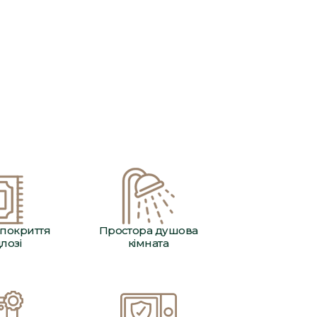
16 530 грн
/доба
покриття
Простора душова
длозі
кімната