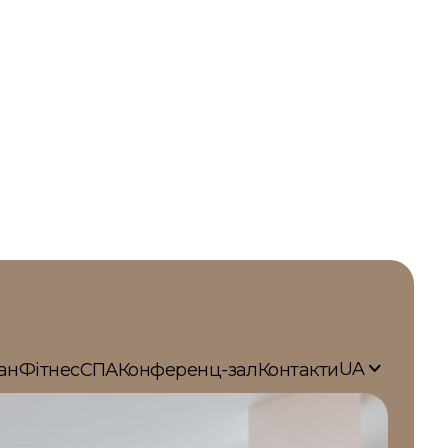
UA
ан
Фітнес
СПА
Конференц-зал
Контакти
