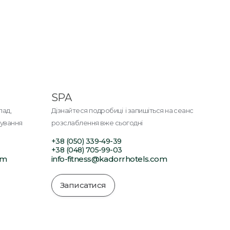
SPA
лад,
Дізнайтеся подробиці і запишіться на сеанс
нування
розслаблення вже сьогодні
+38 (050) 339-49-39
+38 (048) 705-99-03
om
info-fitness@kadorrhotels.com
Записатися