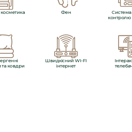
 косметика
Фен
Система 
контролю 
лергенні
Швидкісний WI-FI
Інтера
 та ковдри
інтернет
телеба