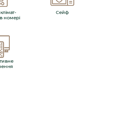
клімат-
Сейф
в номері
ктивне
чення