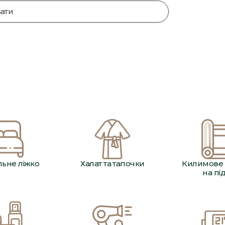
ати
ьне ліжко
Халат та тапочки
Килимове 
на пі