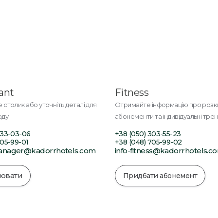
ant
Fitness
столик або уточніть деталі для
Отримайте інформацію про розк
оду
абонементи та індивідуальні тре
333-03-06
+38 (050) 303-55-23
705-99-01
+38 (048) 705-99-02
manager@kadorrhotels.com
info-fitness@kadorrhotels.c
ювати
Придбати абонемент