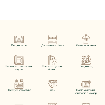
Вид на море
Двоспальне ліжко
Халат та тапочки
Килимове покриття на
Простора душова
Вид на сад
підлозі
кімната
Преміум косметика
Фен
Система клімат-
контролю в номері