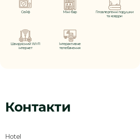
Сейф
Міні-бар
Гіпоалергенні подушки
та ковдри
Швидкісний WI-FI
Інтерактивне
інтернет
телебачення
Контакти
Hotel