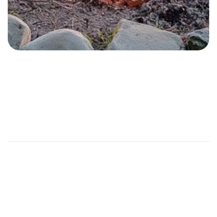
About the property
Et urna ac et maecenas fusce amet. Nibh nec