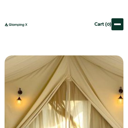
Cart (
0
)